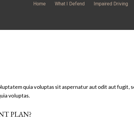
Home
What I Defend
Impaired Driving
uptatem quia voluptas sit aspernatur aut odit aut fugit, 
uia voluptas.
ENT PLAN?