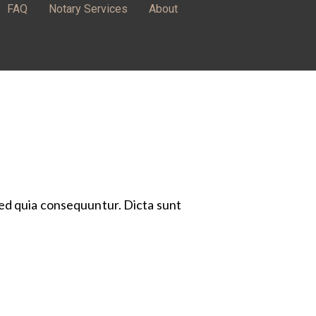
FAQ
Notary Services
About
sed quia consequuntur. Dicta sunt